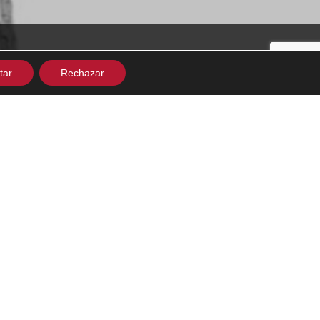
ES
EN
tar
Rechazar
Í BLANC
RECUPERACIÓN DE
DES HISTÓRICAS VALENCIANAS
RA
S
ÓN - CRIANZA