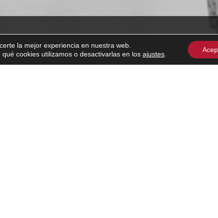
OS
VIVEROS CAMBRA
BLOG
CONTACTO
certe la mejor experiencia en nuestra web.
Acep
ué cookies utilizamos o desactivarlas en los
ajustes
.
TEULAD
VARIEDA
VITICULTU
VARIEDADE
VINIFICACI